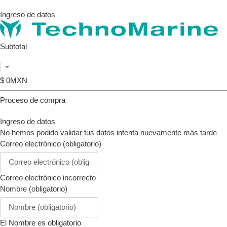
para
Ingreso de datos
navegar
por
la
Subtotal
presentación
o
deslízate
$ 0MXN
hacia
la
Proceso de compra
izquierda/derecha
si
Ingreso de datos
usas
No hemos podido validar tus datos intenta nuevamente más tarde
un
Correo electrónico (obligatorio)
dispositivo
móvil
Correo electrónico incorrecto
Nombre (obligatorio)
El Nombre es obligatorio