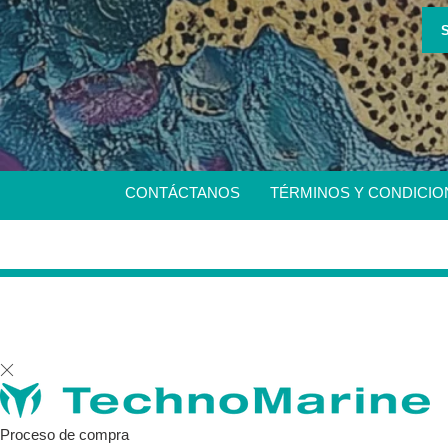
CONTÁCTANOS
TÉRMINOS Y CONDICIO
Utiliza
las
flechas
Proceso de compra
izquierda/derecha