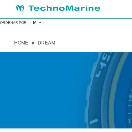
Ir
directamente
al
contenido
ORDENAR POR
HOME
DREAM