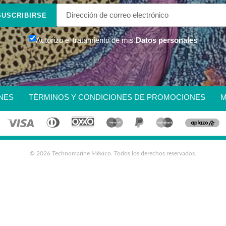
SUSCRIBIRSE
Autorizo el tratamiento de mis
Datos personales
NES
TÉRMINOS Y CONDICIONES DE PROMOCIONES
M
©
2026
Technomarine México. Todos los derechos reservados.