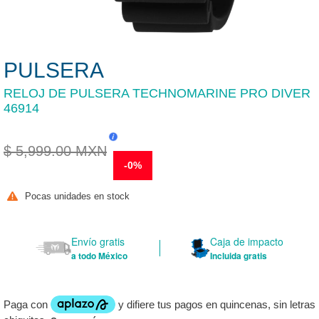
PULSERA
RELOJ DE PULSERA TECHNOMARINE PRO DIVER
46914
Precio
$ 5,999.00 MXN
habitual
-0%
Pocas unidades en stock
Envío gratis
Caja de impacto
a todo México
Incluida gratis