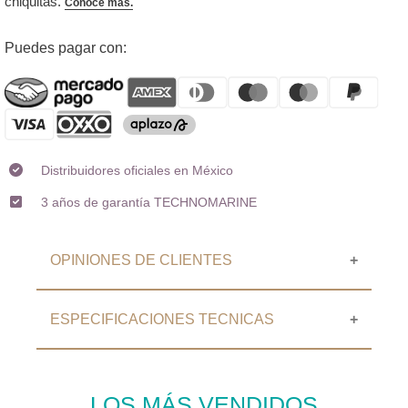
Agregando
Puedes pagar con:
el
producto
a
tu
carrito
Distribuidores oficiales en México
3 años de garantía TECHNOMARINE
OPINIONES DE CLIENTES
ESPECIFICACIONES TECNICAS
⭐⭐⭐⭐⭐ OPINIONES DE
CLIENTES
ESPECIFICACIONES
Sin Calificaciones
LOS MÁS VENDIDOS