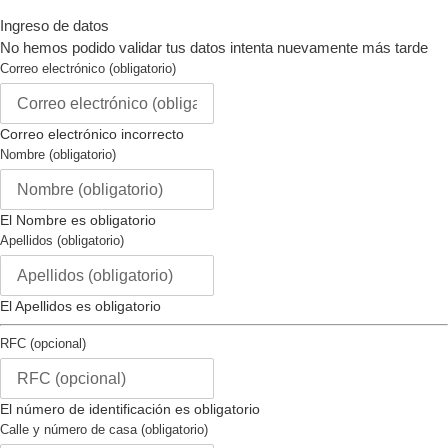
Tipo de Corona :
empujar
si
Ingreso de datos
Tipo de Piedra :
ninguno
usas
No hemos podido validar tus datos intenta nuevamente más tarde
Color Luminoso:
blanco
un
Correo electrónico (obligatorio)
Material Luminoso :
nuevo lite
dispositivo
móvil
Movimiento
Correo electrónico incorrecto
Nombre (obligatorio)
Tipo de Movimiento:
Quartz
Hecho en Suiza :
no
Componentes de Movimiento:
El Nombre es obligatorio
no
Apellidos (obligatorio)
Vendedor Movimiento :
miyota
Calibre Movimiento :
vh63
Movimiento Joyas :
no
El Apellidos es obligatorio
Correa
RFC (opcional)
Material del la Correa :
silicona
Color de la Correa :
negro
El número de identificación es obligatorio
Largo de la Correa (mm) :
225
Calle y número de casa (obligatorio)
Tamaño de la Correa (mm) :
22