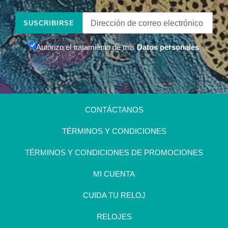
Color de la Correa :
negro
Largo de la Correa (mm) :
225
SUSCRIBIRSE
Tamaño de la Correa (mm) :
22
Tipo de Hebilla :
>hebilla
Intercambiable :
no
Autorizo el tratamiento de mis
Datos personales
Tipo de Cierre :
no
En el siguiente documento
podrás encontrar la
información de garantía del
CONTÁCTANOS
producto y todas las
especificaciones de
TÉRMINOS Y CONDICIONES
funcionamiento de tu reloj
Invicta. La información esta
TÉRMINOS Y CONDICIONES DE PROMOCIONES
disponible en español e
ingles:
MI CUENTA
Descargar Manual
CUIDA TU RELOJ
RELOJES