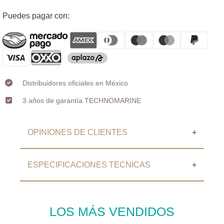
Agregando
Puedes pagar con:
el
producto
a
tu
carrito
Distribuidores oficiales en México
3 años de garantía TECHNOMARINE
OPINIONES DE CLIENTES
ESPECIFICACIONES TECNICAS
⭐⭐⭐⭐⭐ OPINIONES DE
CLIENTES
Sin Calificaciones
LOS MÁS VENDIDOS
ESPECIFICACIONES
Escribir una reseña