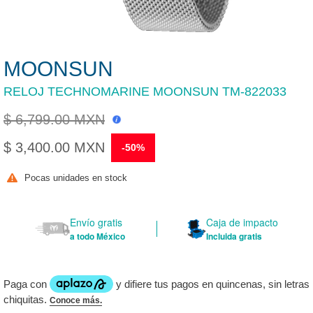
MOONSUN
RELOJ TECHNOMARINE MOONSUN TM-822033
$ 6,799.00 MXN
Precio
$ 3,400.00 MXN
-50%
habitual
Precio
Pocas unidades en stock
de
venta
Envío gratis
Caja de impacto
a todo México
Incluida gratis