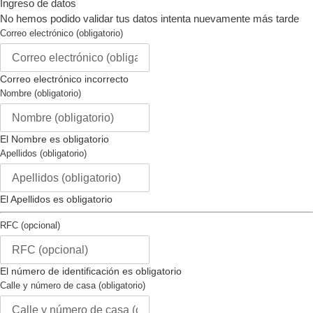
Ingreso de datos
inoxidable
usas
No hemos podido validar tus datos intenta nuevamente más tarde
Tipo de Corona :
empujar
un
Correo electrónico (obligatorio)
Tipo de Piedra :
cristal
dispositivo
Color Luminoso:
ninguno
móvil
Material Luminoso :
ninguno
Correo electrónico incorrecto
Nombre (obligatorio)
Movimiento
Tipo de Movimiento:
Quartz
El Nombre es obligatorio
Hecho en Suiza :
no
Apellidos (obligatorio)
Componentes de Movimiento:
no
Vendedor Movimiento :
tmi
El Apellidos es obligatorio
Calibre Movimiento :
pc22a
Movimiento Joyas :
no
RFC (opcional)
Correa
El número de identificación es obligatorio
Material del la Correa :
acero
Calle y número de casa (obligatorio)
inoxidable
Color de la Correa :
acero