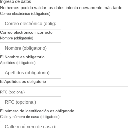
Ingreso de datos
Tipo de Corona :
atornillar
usas
No hemos podido validar tus datos intenta nuevamente más tarde
Tipo de Piedra :
ninguna
un
Correo electrónico (obligatorio)
Color Luminoso:
blanco
dispositivo
Material Luminoso :
tritnita
móvil
Correo electrónico incorrecto
Movimiento
Nombre (obligatorio)
Tipo de Movimiento:
Quartz
Hecho en Suiza :
no
El Nombre es obligatorio
Componentes de Movimiento:
Apellidos (obligatorio)
japón
Vendedor Movimiento :
tmi
Calibre Movimiento :
vd53
El Apellidos es obligatorio
Movimiento Joyas :
-
RFC (opcional)
Correa
Material del la Correa :
acero
El número de identificación es obligatorio
inoxidable
Calle y número de casa (obligatorio)
Color de la Correa :
acero, oro
Largo de la Correa (mm) :
215