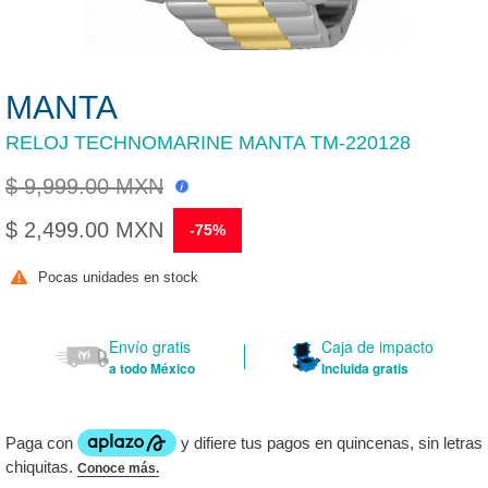
MANTA
RELOJ TECHNOMARINE MANTA TM-220128
$ 9,999.00 MXN
Precio
$ 2,499.00 MXN
-75%
habitual
Precio
Pocas unidades en stock
de
venta
Envío gratis
Caja de impacto
a todo México
Incluida gratis