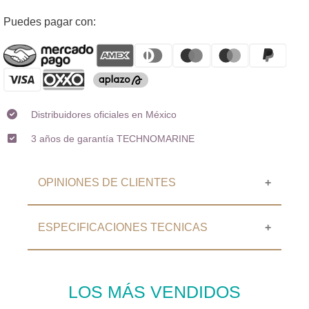
Agregando
Puedes pagar con:
el
producto
a
tu
carrito
Distribuidores oficiales en México
3 años de garantía TECHNOMARINE
OPINIONES DE CLIENTES
ESPECIFICACIONES TECNICAS
⭐⭐⭐⭐⭐ OPINIONES DE
CLIENTES
ESPECIFICACIONES
Sin Calificaciones
LOS MÁS VENDIDOS
TÉCNICAS
Escribir una reseña