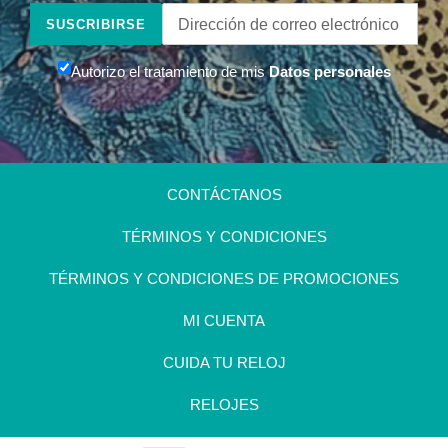
Color de la Correa :
acero, oro
SUSCRIBIRSE
Largo de la Correa (mm) :
215
Tamaño de la Correa (mm) :
24
Tipo de Hebilla :
-
Autorizo el tratamiento de mis
Datos personales
Intercambiable :
no
Tipo de Cierre :
no
En el siguiente documento
podrás encontrar la
CONTÁCTANOS
información de garantía del
producto y todas las
TÉRMINOS Y CONDICIONES
especificaciones de
funcionamiento de tu reloj
TÉRMINOS Y CONDICIONES DE PROMOCIONES
TECHNOMARINE La
información esta disponible
MI CUENTA
en español e ingles:
CUIDA TU RELOJ
Descargar Manual
RELOJES