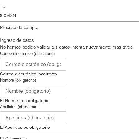
o
Color del Tablero :
blanco
deslízate
Material del Tablero :
metal
$ 0MXN
hacia
Tamaño Caja (mm) :
30
la
Proceso de compra
Tono de la Caja :
oro
izquierda/derecha
Material de la Caja :
acero
si
Ingreso de datos
inoxidable
usas
No hemos podido validar tus datos intenta nuevamente más tarde
Tipo de Corona :
atornillar
un
Correo electrónico (obligatorio)
Tipo de Piedra :
zafiro azul
dispositivo
Color Luminoso:
blanco
móvil
Material Luminoso :
tritnita
Correo electrónico incorrecto
Nombre (obligatorio)
Movimiento
Tipo de Movimiento:
Quartz
El Nombre es obligatorio
Hecho en Suiza :
no
Apellidos (obligatorio)
Componentes de Movimiento:
suizo
Vendedor Movimiento :
ronda
El Apellidos es obligatorio
Calibre Movimiento :
585
Movimiento Joyas :
1
RFC (opcional)