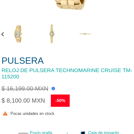
ANTERIOR
DIAPOSITIVA
PULSERA
RELOJ DE PULSERA TECHNOMARINE CRUISE TM-
115200
$ 16,199.00 MXN
Precio
$ 8,100.00 MXN
-50%
habitual
Precio
Pocas unidades en stock
de
venta
Envío gratis
Caja de impacto