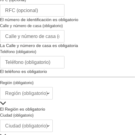
Correa
El número de identificación es obligatorio
Material del la Correa :
acero
Calle y número de casa (obligatorio)
inoxidable
Color de la Correa :
oro
Largo de la Correa (mm) :
202
La Calle y número de casa es obligatoria
Tamaño de la Correa (mm) :
16
Teléfono (obligatorio)
Tipo de Hebilla :
no
Intercambiable :
no
Tipo de Cierre :
pulsador,
El teléfono es obligatorio
despliegue
Región (obligatorio)
El Región es obligatorio
Ciudad (obligatorio)