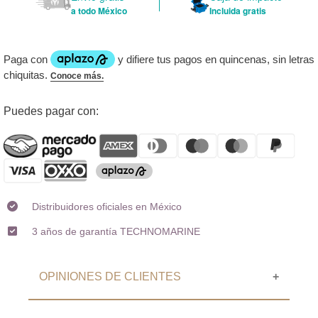
a todo México
Incluida gratis
Agregando
Puedes pagar con:
el
producto
a
tu
carrito
Distribuidores oficiales en México
3 años de garantía TECHNOMARINE
OPINIONES DE CLIENTES