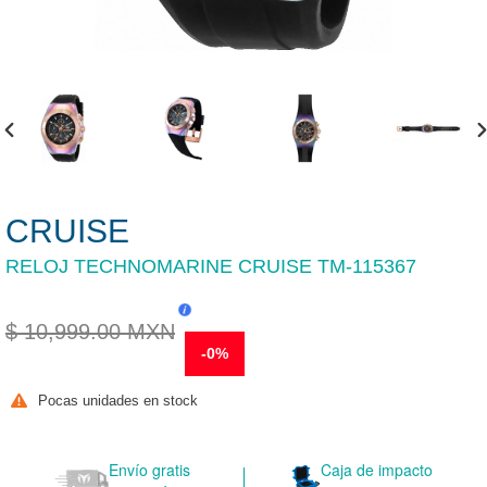
ANTERIOR
S
DIAPOSITIVA
D
CRUISE
RELOJ TECHNOMARINE CRUISE TM-115367
Precio
$ 10,999.00 MXN
habitual
-0%
Pocas unidades en stock
Envío gratis
Caja de impacto