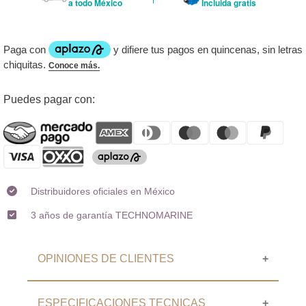
a todo México
Incluida gratis
Agregando
Puedes pagar con:
el
producto
a
tu
carrito
Distribuidores oficiales en México
3 años de garantía TECHNOMARINE
OPINIONES DE CLIENTES
ESPECIFICACIONES TECNICAS