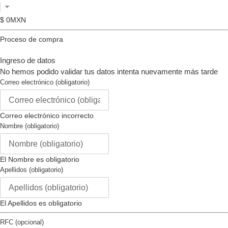
o
Tamaño Caja (mm) :
44.5
deslízate
Tono de la Caja :
iridiscente
$ 0MXN
hacia
Material de la Caja :
acero
la
Proceso de compra
inoxidable
izquierda/derecha
Tipo de Corona :
atornillar
si
Ingreso de datos
Tipo de Piedra :
ninguno
usas
No hemos podido validar tus datos intenta nuevamente más tarde
Color Luminoso:
blanco
un
Correo electrónico (obligatorio)
Material Luminoso :
tritnita
dispositivo
móvil
Movimiento
Correo electrónico incorrecto
Nombre (obligatorio)
Tipo de Movimiento:
Quartz
Hecho en Suiza :
no
Componentes de Movimiento:
El Nombre es obligatorio
japón
Apellidos (obligatorio)
Vendedor Movimiento :
tmi
Calibre Movimiento :
vd57
Movimiento Joyas :
no
El Apellidos es obligatorio
Correa
RFC (opcional)